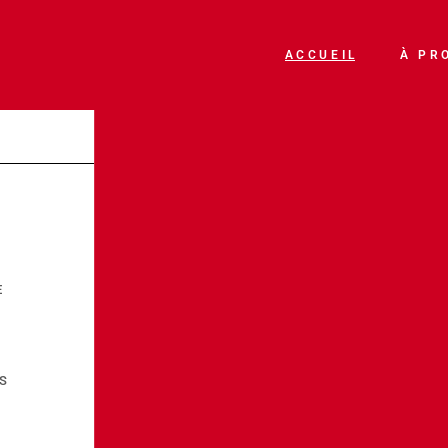
ACCUEIL
À PR
E
ES