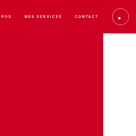
Enseignes & devantures
OPOS
NOS SERVICES
CONTACT
Véhicule
Impressions numériques
Enseignes & devantures
Stands
Véhicule
Imprimerie
Impressions numériques
Signalétique
Stands
Imprimerie
Signalétique