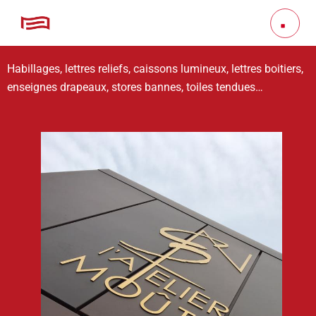
Habillages, lettres reliefs, caissons lumineux, lettres boitiers,
enseignes drapeaux, stores bannes, toiles tendues…