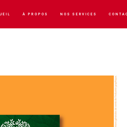
Enseignes & devantures
UEIL
À PROPOS
NOS SERVICES
CONTA
Véhicule
Impressions numériques
Enseignes & devantures
Stands
Véhicule
Imprimerie
Impressions numériques
Signalétique
Stands
Imprimerie
Signalétique