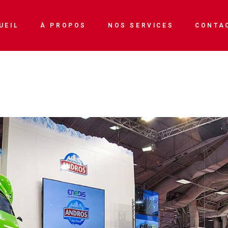
Enseignes & devantures
UEIL
À PROPOS
NOS SERVICES
CONTA
Véhicule
Impressions numériques
Enseignes & devantures
Stands
Véhicule
Imprimerie
Impressions numériques
Signalétique
Stands
Imprimerie
Signalétique