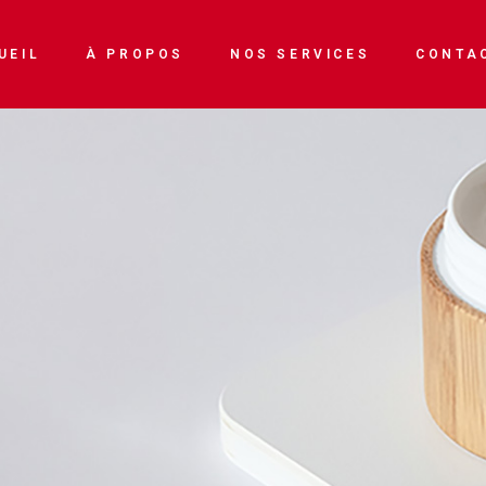
Enseignes & devantures
UEIL
À PROPOS
NOS SERVICES
CONTA
Véhicule
Impressions numériques
Enseignes & devantures
Stands
Véhicule
Imprimerie
Impressions numériques
Signalétique
Stands
Imprimerie
Signalétique